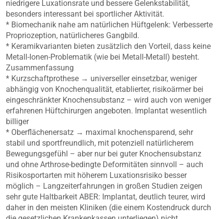
niedrigere Luxationsrate und bessere Gelenkstabilität,
besonders interessant bei sportlicher Aktivität.
* Biomechanik nahe am natürlichen Hüftgelenk: Verbesserte
Propriozeption, natürlicheres Gangbild.
* Keramikvarianten bieten zusätzlich den Vorteil, dass keine
Metall-Ionen-Problematik (wie bei Metall-Metall) besteht.
Zusammenfassung
* Kurzschaftprothese → universeller einsetzbar, weniger
abhängig von Knochenqualität, etablierter, risikoärmer bei
eingeschränkter Knochensubstanz – wird auch von weniger
erfahrenen Hüftchirurgen angeboten. Implantat wesentlich
billiger
* Oberflächenersatz → maximal knochensparend, sehr
stabil und sportfreundlich, mit potenziell natürlicherem
Bewegungsgefühl – aber nur bei guter Knochensubstanz
und ohne Arthrose-bedingte Deformitäten sinnvoll – auch
Risikosportarten mit höherem Luxationsrisiko besser
möglich – Langzeiterfahrungen in großen Studien zeigen
sehr gute Haltbarkeit ABER: Implantat, deutlich teurer, wird
daher in den meisten Kliniken (die einem Kostendruck durch
die gesetzlichen Krankenkassen unterliegen) nicht