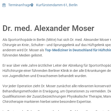
Terminanfrage
Kurfürstendamm 61, Berlin
Dr. med. Alexander Moser
Als Sportorthopäde in Berlin (Mitte) hat sich Dr. med. Alexander Moser
Chirurgie an Knie-, Schulter– und Sprunggelenk auf das Hüftgelenk spezi
anderem wird Dr. Moser als
Top-Mediziner in Deutschland für Hüftchi
führenden Medien gelistet.
Er war über viele Jahre ärztlicher Leiter der Abteilung für Sportorthopä
Hüftchirurgie einer führenden Berliner Klinik in der alle Erkrankungen d
von Jugendlichen und Erwachsenen behandelt wurden.
Vor jeder Operation zieht Dr. Moser zunächst alle relevanten konservat
Behandlungsmethoden in Erwägung, um Operationen zu vermeiden. Di
Qualifikationen der Zusatzbezeichnungen Physikalische Therapie, Manu
Chirotherapie markieren hierbei seine besondere Expertise.