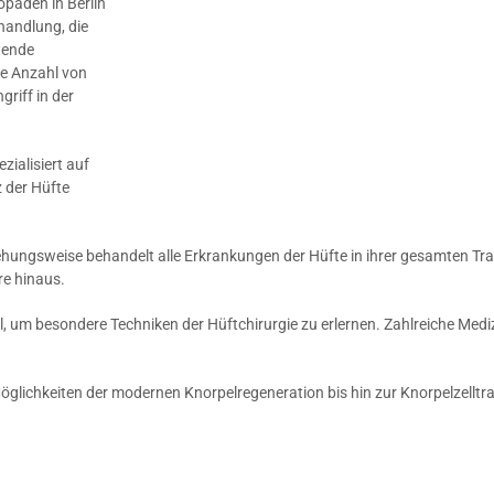
päden in Berlin
handlung, die
tende
ge Anzahl von
griff in der
zialisiert auf
 der Hüfte
ehungsweise behandelt alle Erkrankungen der Hüfte in ihrer gesamten Tra
re hinaus.
 um besondere Techniken der Hüftchirurgie zu erlernen. Zahlreiche Medi
 Möglichkeiten der modernen Knorpelregeneration bis hin zur Knorpelzellt