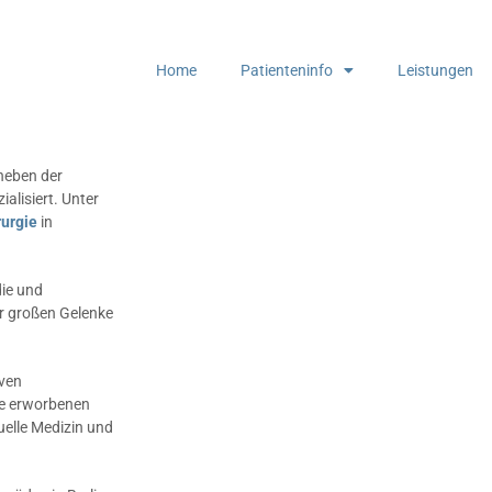
Home
Patienteninfo
Leistungen
 neben der
alisiert. Unter
rurgie
in
die und
er großen Gelenke
iven
e erworbenen
elle Medizin und