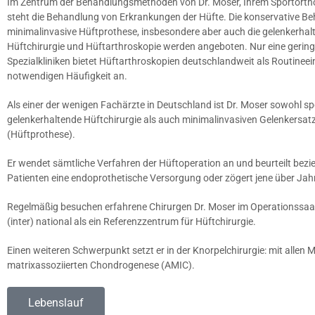
Im Zentrum der Behandlungsmethoden von Dr. Moser, Ihrem Sportortho
steht die Behandlung von Erkrankungen der Hüfte. Die konservative Be
minimalinvasive Hüftprothese, insbesondere aber auch die gelenkerhal
Hüftchirurgie und Hüftarthroskopie werden angeboten. Nur eine gerin
Spezialkliniken bietet Hüftarthroskopien deutschlandweit als Routineein
notwendigen Häufigkeit an.
Als einer der wenigen Fachärzte in Deutschland ist Dr. Moser sowohl spe
gelenkerhaltende Hüftchirurgie als auch minimalinvasiven Gelenkersatz
(Hüftprothese).
Er wendet sämtliche Verfahren der Hüftoperation an und beurteilt bezi
Patienten eine endoprothetische Versorgung oder zögert jene über Jah
Regelmäßig besuchen erfahrene Chirurgen Dr. Moser im Operationssaal,
(inter) national als ein Referenzzentrum für Hüftchirurgie.
Einen weiteren Schwerpunkt setzt er in der Knorpelchirurgie: mit allen
matrixassoziierten Chondrogenese (AMIC).
Lebenslauf