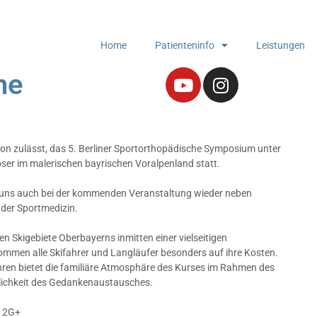
Home
Patienteninfo
Leistungen
he
ion zulässt, das 5. Berliner Sportorthopädische Symposium unter
ser im malerischen bayrischen Voralpenland statt.
r uns auch bei der kommenden Veranstaltung wieder neben
der Sportmedizin.
en Skigebiete Oberbayerns inmitten einer vielseitigen
kommen alle Skifahrer und Langläufer besonders auf ihre Kosten.
ahren bietet die familiäre Atmosphäre des Kurses im Rahmen des
ichkeit des Gedankenaustausches.
. 2G+