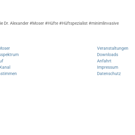
e Dr. Alexander #Moser #Hüfte #Hüftspezialist #minimlinvasive
 Moser
Veranstaltungen
sspektrum
Downloads
uf
Anfahrt
Kanal
Impressum
nstimmen
Datenschutz