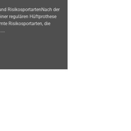
und RisikosportartenNach der
iner regulären Hüftprothese
mte Risikosportarten, die
...