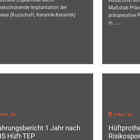
Ausschnitt ei
elschonende Implantation der
Maßstab Präop
hese (Kuzschaft, Keramik-Keramik)
präoperative 
.
in......
 Nov. 24
9 Nov. 24
ahrungsbericht 1 Jahr nach
Hüftproth
S Hüft-TEP
Risikospo