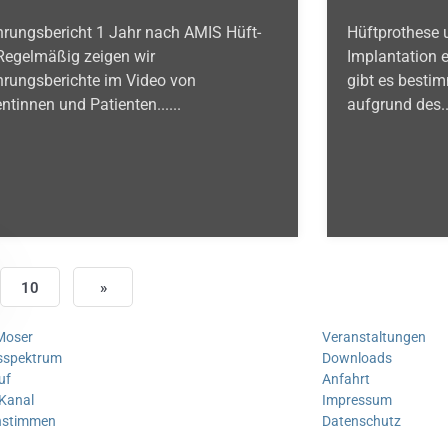
hrungsbericht 1 Jahr nach AMIS Hüft-
Hüftprothese 
egelmäßig zeigen wir
Implantation e
hrungsberichte im Video von
gibt es bestim
ntinnen und Patienten......
aufgrund des...
10
»
 Moser
Veranstaltungen
sspektrum
Downloads
uf
Anfahrt
Kanal
Impressum
nstimmen
Datenschutz