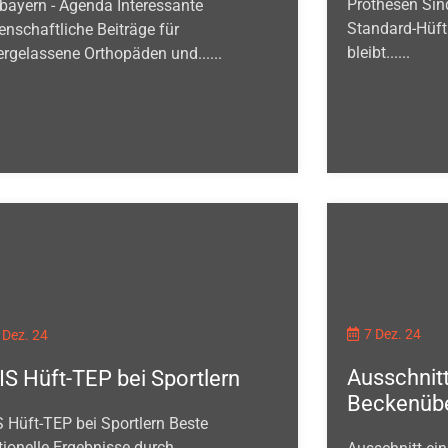
Prothesen Sind
bayern - Agenda Interessante
Standard-Hüft
enschaftliche Beiträge für
bleibt......
ergelassene Orthopäden und......
7 Dez. 24
 Dez. 24
Ausschnitt
S Hüft-TEP bei Sportlern
Beckenübe
 Hüft-TEP bei Sportlern Beste
tionelle Ergebnisse durch