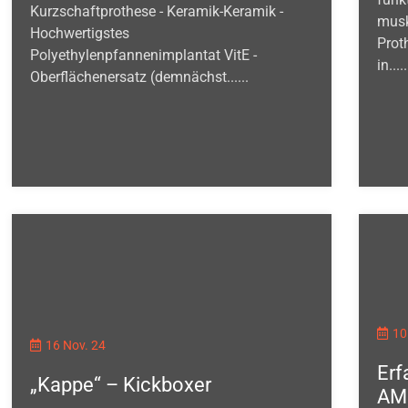
Kurzschaftprothese - Keramik-Keramik -
musk
Hochwertigstes
Prot
Polyethylenpfannenimplantat VitE -
in.....
Oberflächenersatz (demnächst......
10
16 Nov. 24
Erf
„Kappe“ – Kickboxer
AMI