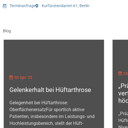
Terminanfrage
Kurfürstendamm 61, Berlin
Blog
24
30 Apr. 25
„Pr
Gelenkerhalt bei Hüftarthrose
ver
höc
Gelegenheit bei Hüftarthrose:
OberflächenersatzFür sportlich aktive
„Prä
Patienten, insbesondere im Leistungs- und
Hüft
Hochleistungsbereich, stellt der Hüft-
Nive