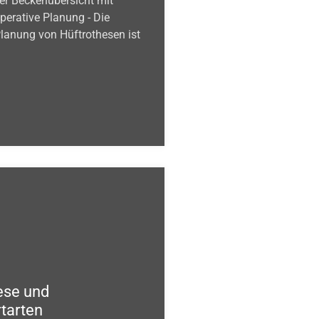
ner Beckenübersicht mit
erative Planung - Die
Planung von Hüftrothesen ist
ese und
rtarten