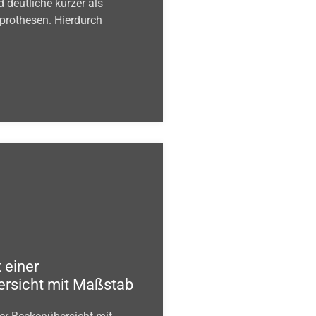
 deutliche kürzer als
prothesen. Hierdurch
 einer
rsicht mit Maßstab