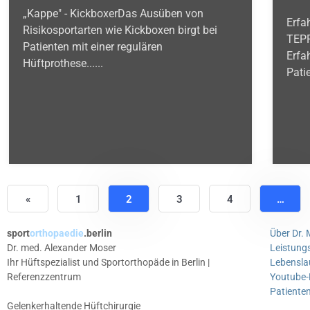
„Kappe" - KickboxerDas Ausüben von
Erfa
Risikosportarten wie Kickboxen birgt bei
TEPR
Patienten mit einer regulären
Erfa
Hüftprothese......
Patie
«
1
2
3
4
…
sport
orthopaedie
.berlin
Über Dr.
Dr. med. Alexander Moser
Leistung
Ihr Hüftspezialist und Sportorthopäde in Berlin |
Lebensla
Referenzzentrum
Youtube-
Patiente
Gelenkerhaltende Hüftchirurgie