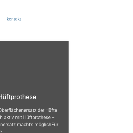
kontakt
 Hüftprothese
berflächenersatz der Hüfte
h aktiv mit Hüftprothese –
enersatz macht’s möglichFür
......