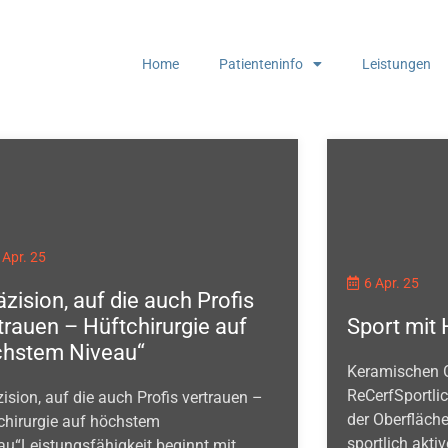
Home
Patienteninfo
Leistungen
 Apr. 25
6 Apr. 25
äzision, auf die auch Profis
trauen – Hüftchirurgie auf
Sport mit
hstem Niveau“
Keramischen O
ReCerfSportlic
zision, auf die auch Profis vertrauen –
der Oberfläch
chirurgie auf höchstem
sportlich aktive
au“Leistungsfähigkeit beginnt mit