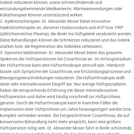
Gelenk reduzieren können, sowie schmerzlindernde und
entzündungshemmende Medikamente. Wärmeanwendungen oder
Kältetherapien können unterstützend wirken.
2. Injektionstherapien: Dr. Alexander Moser bietet innovative
Injektionstherapien an, darunter Hyaluronsäure und ACP bzw. PRP
(plättchenreiches Plasma), die direkt ins Hüftgelenk verabreicht werden.
Diese Behandlungen können die Schmerzen reduzieren und das Gelenk
stärken bzw. die Regeneration des Gelenkes verbessern.
3. Operative Maßnahmen: Dr. Alexander Moser bietet das gesamte
Spektrum der Hüftoperationen bei Coxarthrose an. Im Anfangsstadium
der Hüftarthrose kann eine Hüftarthoskopie sinnvoll sein. Hierdurch
lassen sich Symptome der Coxarthrose, wie Entzündungsprozesse und
Bewegungseinschränkungen reduzieren. Die Hüftarthroskopie stellt
einen sehr minmalinvasiven Eingriff dar. Nur wenige Hüftspezialisten
haben die entsprechende Erfahrung mit dieser minimalinvasiven
Hüftoperation und daher wird häufig vorschnell zur Hüftprothese
geraten. Durch die Hüftarthroskopie kann in manchen Fällen die
Implantation einer Hüftprothese um Jahre hinausgezögert werden bzw.
komplett vermieden werden. Bei fortgeschrittener Coxarthrose, die auf
konservative Behandlung nicht mehr anspricht, kann eine größere
Hüftoperation nötig sein. Dr. Alexander Moser führt in Berlin schonende,