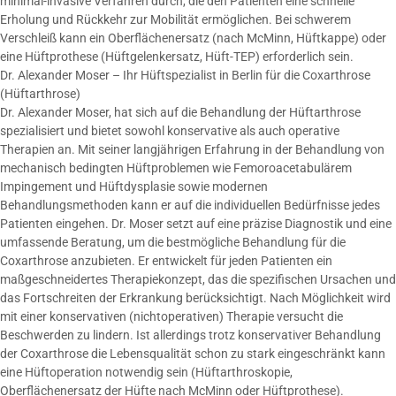
minimal-invasive Verfahren durch, die den Patienten eine schnelle
Erholung und Rückkehr zur Mobilität ermöglichen. Bei schwerem
Verschleiß kann ein Oberflächenersatz (nach McMinn, Hüftkappe) oder
eine Hüftprothese (Hüftgelenkersatz, Hüft-TEP) erforderlich sein.
Dr. Alexander Moser – Ihr Hüftspezialist in Berlin für die Coxarthrose
(Hüftarthrose)
Dr. Alexander Moser, hat sich auf die Behandlung der Hüftarthrose
spezialisiert und bietet sowohl konservative als auch operative
Therapien an. Mit seiner langjährigen Erfahrung in der Behandlung von
mechanisch bedingten Hüftproblemen wie Femoroacetabulärem
Impingement und Hüftdysplasie sowie modernen
Behandlungsmethoden kann er auf die individuellen Bedürfnisse jedes
Patienten eingehen. Dr. Moser setzt auf eine präzise Diagnostik und eine
umfassende Beratung, um die bestmögliche Behandlung für die
Coxarthrose anzubieten. Er entwickelt für jeden Patienten ein
maßgeschneidertes Therapiekonzept, das die spezifischen Ursachen und
das Fortschreiten der Erkrankung berücksichtigt. Nach Möglichkeit wird
mit einer konservativen (nichtoperativen) Therapie versucht die
Beschwerden zu lindern. Ist allerdings trotz konservativer Behandlung
der Coxarthrose die Lebensqualität schon zu stark eingeschränkt kann
eine Hüftoperation notwendig sein (Hüftarthroskopie,
Oberflächenersatz der Hüfte nach McMinn oder Hüftprothese).