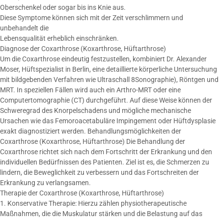
Oberschenkel oder sogar bis ins Knie aus.
Diese Symptome können sich mit der Zeit verschlimmern und
unbehandelt die
Lebensqualität erheblich einschränken.
Diagnose der Coxarthrose (Koxarthrose, Hüftarthrose)
Um die Coxarthrose eindeutig festzustellen, kombiniert Dr. Alexander
Moser, Hüftspezialist in Berlin, eine detaillierte körperliche Untersuchung
mit bildgebenden Verfahren wie Ultraschall 8Sonographie), Röntgen und
MRT. In speziellen Fällen wird auch ein Arthro-MRT oder eine
Computertomographie (CT) durchgeführt. Auf diese Weise können der
Schweregrad des Knorpelschadens und mögliche mechanische
Ursachen wie das Femoroacetabuläre Impingement oder Hüftdysplasie
exakt diagnostiziert werden. Behandlungsmöglichkeiten der
Coxarthrose (Koxarthrose, Hüftarthrose) Die Behandlung der
Coxarthrose richtet sich nach dem Fortschritt der Erkrankung und den
individuellen Bedürfnissen des Patienten. Ziel ist es, die Schmerzen zu
lindern, die Beweglichkeit zu verbessern und das Fortschreiten der
Erkrankung zu verlangsamen.
Therapie der Coxarthrose (Koxarthrose, Hüftarthrose)
1. Konservative Therapie: Hierzu zählen physiotherapeutische
Maßnahmen, die die Muskulatur stärken und die Belastung auf das