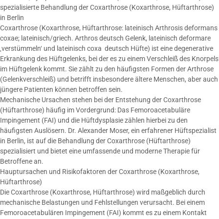
spezialisierte Behandlung der Coxarthrose (Koxarthrose, Hüftarthrose)
in Berlin
Coxarthrose (Koxarthrose, Hüftarthrose: lateinisch Arthrosis deformans
coxae; lateinisch/griech. Arthros deutsch Gelenk, lateinisch deformare
‚verstümmeln‘ und lateinisch coxa deutsch Hüfte) ist eine degenerative
Erkrankung des Hüftgelenks, bei der es zu einem Verschleiß des Knorpels
im Hüftgelenk kommt. Sie zählt zu den häufigsten Formen der Arthrose
(Gelenkverschleiß) und betrifft insbesondere ältere Menschen, aber auch
jüngere Patienten können betroffen sein.
Mechanische Ursachen stehen bei der Entstehung der Coxarthrose
(Hüftarthrose) häufig im Vordergrund: Das Femoroacetabuläre
Impingement (FAI) und die Hüftdysplasie zählen hierbei zu den
häufigsten Auslösern. Dr. Alexander Moser, ein erfahrener Hüftspezialist
in Berlin, ist auf die Behandlung der Coxarthrose (Hüftarthrose)
spezialisiert und bietet eine umfassende und moderne Therapie für
Betroffene an.
Hauptursachen und Risikofaktoren der Coxarthrose (Koxarthrose,
Hüftarthrose)
Die Coxarthrose (Koxarthrose, Hüftarthrose) wird maßgeblich durch
mechanische Belastungen und Fehlstellungen verursacht. Bei einem
Femoroacetabulären Impingement (FAI) kommt es zu einem Kontakt