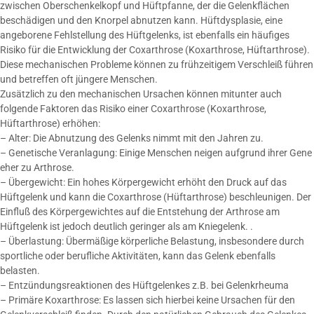
zwischen Oberschenkelkopf und Hüftpfanne, der die Gelenkflächen
beschädigen und den Knorpel abnutzen kann. Hüftdysplasie, eine
angeborene Fehlstellung des Hüftgelenks, ist ebenfalls ein häufiges
Risiko für die Entwicklung der Coxarthrose (Koxarthrose, Hüftarthrose).
Diese mechanischen Probleme können zu frühzeitigem Verschleiß führen
und betreffen oft jüngere Menschen.
Zusätzlich zu den mechanischen Ursachen können mitunter auch
folgende Faktoren das Risiko einer Coxarthrose (Koxarthrose,
Hüftarthrose) erhöhen:
– Alter: Die Abnutzung des Gelenks nimmt mit den Jahren zu.
– Genetische Veranlagung: Einige Menschen neigen aufgrund ihrer Gene
eher zu Arthrose.
– Übergewicht: Ein hohes Körpergewicht erhöht den Druck auf das
Hüftgelenk und kann die Coxarthrose (Hüftarthrose) beschleunigen. Der
Einfluß des Körpergewichtes auf die Entstehung der Arthrose am
Hüftgelenk ist jedoch deutlich geringer als am Kniegelenk. .
– Überlastung: Übermäßige körperliche Belastung, insbesondere durch
sportliche oder berufliche Aktivitäten, kann das Gelenk ebenfalls
belasten.
– Entzündungsreaktionen des Hüftgelenkes z.B. bei Gelenkrheuma
– Primäre Koxarthrose: Es lassen sich hierbei keine Ursachen für den