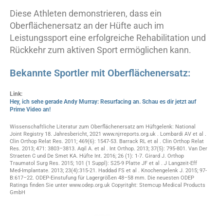
Diese Athleten demonstrieren, dass ein
Oberflächenersatz an der Hüfte auch im
Leistungssport eine erfolgreiche Rehabilitation und
Rückkehr zum aktiven Sport ermöglichen kann.
Bekannte Sportler mit Oberflächenersatz:
Link:
Hey, ich sehe gerade Andy Murray: Resurfacing an. Schau es dir jetzt auf
Prime Video an!
Wissenschaftliche Literatur zum Oberflächenersatz am Hüftgelenk: National
Joint Registry 18. Jahresbericht, 2021 www.njrreports.org.uk . Lombardi AV et al .
Clin Orthop Relat Res. 2011; 469(6): 1547-53. Barrack RL et al . Clin Orthop Relat
Res. 2013; 471: 3803–3813. Aqil A. et al . Int Orthop. 2013; 37(5): 795-801. Van Der
Straeten C und De Smet KA. Hüfte Int. 2016; 26 (1): 1-7. Girard J. Orthop
Traumatol Surg Res. 2015; 101 (1 Suppl): S25-9 Platte JF et al . J Langzeit-Eff
Med-Implantate. 2013; 23(4):315-21. Haddad FS et al . Knochengelenk J. 2015; 97-
B:617–22. ODEP-Einstufung für Lagergrößen 48–58 mm. Die neuesten ODEP
Ratings finden Sie unter www.odep.org.uk Copyritght: Stemcup Medical Products
GmbH