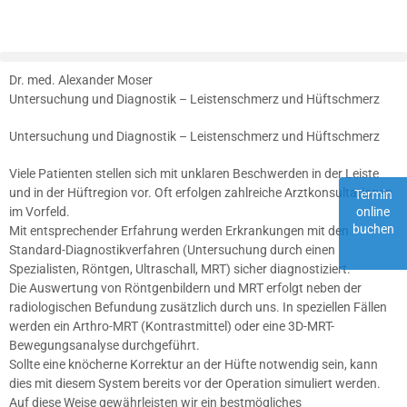
Dr. med. Alexander Moser
Untersuchung und Diagnostik – Leistenschmerz und Hüftschmerz
Untersuchung und Diagnostik – Leistenschmerz und Hüftschmerz
Viele Patienten stellen sich mit unklaren Beschwerden in der Leiste
und in der Hüftregion vor. Oft erfolgen zahlreiche Arztkonsultationen
Termin
im Vorfeld.
online
buchen
Mit entsprechender Erfahrung werden Erkrankungen mit den
Standard-Diagnostikverfahren (Untersuchung durch einen
Spezialisten, Röntgen, Ultraschall, MRT) sicher diagnostiziert.
Die Auswertung von Röntgenbildern und MRT erfolgt neben der
radiologischen Befundung zusätzlich durch uns. In speziellen Fällen
werden ein Arthro-MRT (Kontrastmittel) oder eine 3D-MRT-
Bewegungsanalyse durchgeführt.
Sollte eine knöcherne Korrektur an der Hüfte notwendig sein, kann
dies mit diesem System bereits vor der Operation simuliert werden.
Auf diese Weise gewährleisten wir ein bestmögliches