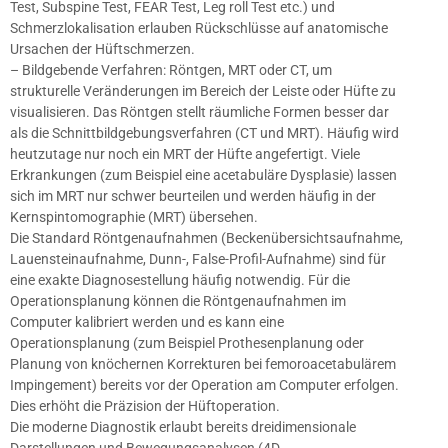
Test, Subspine Test, FEAR Test, Leg roll Test etc.) und
Schmerzlokalisation erlauben Rückschlüsse auf anatomische
Ursachen der Hüftschmerzen.
– Bildgebende Verfahren: Röntgen, MRT oder CT, um
strukturelle Veränderungen im Bereich der Leiste oder Hüfte zu
visualisieren. Das Röntgen stellt räumliche Formen besser dar
als die Schnittbildgebungsverfahren (CT und MRT). Häufig wird
heutzutage nur noch ein MRT der Hüfte angefertigt. Viele
Erkrankungen (zum Beispiel eine acetabuläre Dysplasie) lassen
sich im MRT nur schwer beurteilen und werden häufig in der
Kernspintomographie (MRT) übersehen.
Die Standard Röntgenaufnahmen (Beckenübersichtsaufnahme,
Lauensteinaufnahme, Dunn-, False-Profil-Aufnahme) sind für
eine exakte Diagnosestellung häufig notwendig. Für die
Operationsplanung können die Röntgenaufnahmen im
Computer kalibriert werden und es kann eine
Operationsplanung (zum Beispiel Prothesenplanung oder
Planung von knöchernen Korrekturen bei femoroacetabulärem
Impingement) bereits vor der Operation am Computer erfolgen.
Dies erhöht die Präzision der Hüftoperation.
Die moderne Diagnostik erlaubt bereits dreidimensionale
Darstellungen und Bewegungsanalysen (4D ​