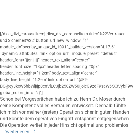
[/dica_divi_carouselitem][dica_divi_carouselitem title=”%22Vertrauen
und Sicherheit%22″ button_url_new_window=”1″
module_id=”overlay_unique_id_1091″ _builder_version=”4.17.6″
_dynamic_attributes=”link_option_url” _module_preset=”default”
header_font=”||on||||||” header_text_align=”center”
header_font_size=”18px” header_letter_spacing=”0px”
header_line_height=”1.2em” body_text_align=”center”
body_line_height=”1.2em” link_option_url=”@ET-
DC@eyJkeW5hbWljIjp0cnVlLCJjb250ZW50IjoicG9zdF9saW5rX3VybF9w
global_colors_info=”{}”]
Schon bei Vorgesprächen habe ich zu Herrn Dr. Moser durch
seine Kompetenz volles Vertrauen entwickelt. Deshalb fühlte
ich mich vor meiner (ersten) Operation sicher in guten Händen
und konnte dem operativen Eingriff entspannt entgegensehen.
Die Operation verlief in jeder Hinsicht optimal und problemlos
…
(weiterlesen …)