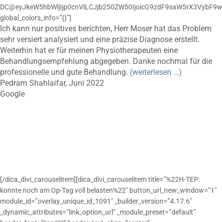
DC@eyJkeW5hbWljIjp0cnVlLCJjb250ZW50IjoicG9zdF9saW5rX3VybF9w
global_colors_info=”{}”]
Ich kann nur positives berichten, Herr Moser hat das Problem
sehr versiert analysiert und eine präzise Diagnose erstellt.
Weiterhin hat er für meinen Physiotherapeuten eine
Behandlungsempfehlung abgegeben. Danke nochmal für die
professionelle und gute Behandlung.
(weiterlesen …)
Pedram Shahlaifar, Juni 2022
Google
[/dica_divi_carouselitem][dica_divi_carouselitem title=”%22H-TEP:
konnte noch am Op-Tag voll belasten%22″ button_url_new_window=”1″
module_id=”overlay_unique_id_1091″ _builder_version=”4.17.6″
_dynamic_attributes=”link_option_url” _module_preset=”default”