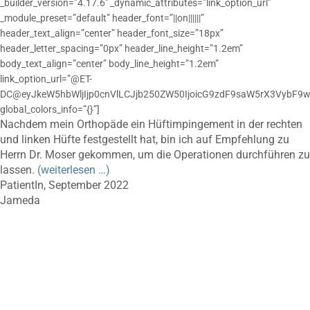
_builder_version=”4.17.6″ _dynamic_attributes=”link_option_url”
_module_preset=”default” header_font=”||on||||||”
header_text_align=”center” header_font_size=”18px”
header_letter_spacing=”0px” header_line_height=”1.2em”
body_text_align=”center” body_line_height=”1.2em”
link_option_url=”@ET-
DC@eyJkeW5hbWljIjp0cnVlLCJjb250ZW50IjoicG9zdF9saW5rX3VybF9w
global_colors_info=”{}”]
Nachdem mein Orthopäde ein Hüftimpingement in der rechten
und linken Hüfte festgestellt hat, bin ich auf Empfehlung zu
Herrn Dr. Moser gekommen, um die Operationen durchführen zu
lassen.
(weiterlesen …)
PatientIn, September 2022
Jameda