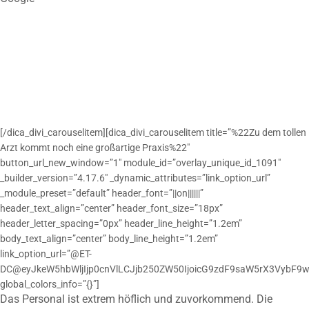
[/dica_divi_carouselitem][dica_divi_carouselitem title=”%22Zu dem tollen
Arzt kommt noch eine großartige Praxis%22″
button_url_new_window=”1″ module_id=”overlay_unique_id_1091″
_builder_version=”4.17.6″ _dynamic_attributes=”link_option_url”
_module_preset=”default” header_font=”||on||||||”
header_text_align=”center” header_font_size=”18px”
header_letter_spacing=”0px” header_line_height=”1.2em”
body_text_align=”center” body_line_height=”1.2em”
link_option_url=”@ET-
DC@eyJkeW5hbWljIjp0cnVlLCJjb250ZW50IjoicG9zdF9saW5rX3VybF9w
global_colors_info=”{}”]
Das Personal ist extrem höflich und zuvorkommend. Die