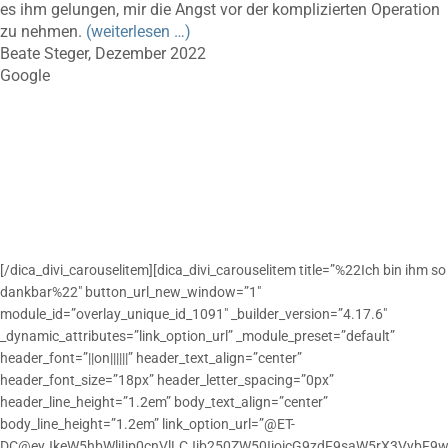
es ihm gelungen, mir die Angst vor der komplizierten Operation
zu nehmen.
(weiterlesen …)
Beate Steger, Dezember 2022
Google
[/dica_divi_carouselitem][dica_divi_carouselitem title=”%22Ich bin ihm so
dankbar%22″ button_url_new_window=”1″
module_id=”overlay_unique_id_1091″ _builder_version=”4.17.6″
_dynamic_attributes=”link_option_url” _module_preset=”default”
header_font=”||on||||||” header_text_align=”center”
header_font_size=”18px” header_letter_spacing=”0px”
header_line_height=”1.2em” body_text_align=”center”
body_line_height=”1.2em” link_option_url=”@ET-
DC@eyJkeW5hbWljIjp0cnVlLCJjb250ZW50IjoicG9zdF9saW5rX3VybF9w