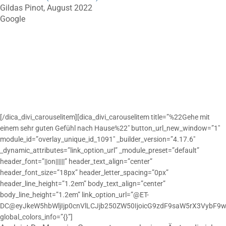
Gildas Pinot, August 2022
Google
[/dica_divi_carouselitem][dica_divi_carouselitem title=”%22Gehe mit
einem sehr guten Gefühl nach Hause%22″ button_url_new_window=”1″
module_id=”overlay_unique_id_1091″ _builder_version=”4.17.6″
_dynamic_attributes=”link_option_url” _module_preset=”default”
header_font=”||on||||||” header_text_align=”center”
header_font_size=”18px” header_letter_spacing=”0px”
header_line_height=”1.2em” body_text_align=”center”
body_line_height=”1.2em” link_option_url=”@ET-
DC@eyJkeW5hbWljIjp0cnVlLCJjb250ZW50IjoicG9zdF9saW5rX3VybF9w
global_colors_info=”{}”]