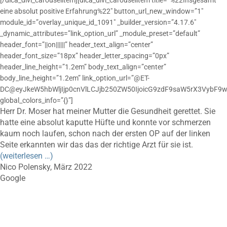
[/dica_divi_carouselitem][dica_divi_carouselitem title=”%22Insgesamt
eine absolut positive Erfahrung%22″ button_url_new_window=”1″
module_id=”overlay_unique_id_1091″ _builder_version=”4.17.6″
_dynamic_attributes=”link_option_url” _module_preset=”default”
header_font=”||on||||||” header_text_align=”center”
header_font_size=”18px” header_letter_spacing=”0px”
header_line_height=”1.2em” body_text_align=”center”
body_line_height=”1.2em” link_option_url=”@ET-
DC@eyJkeW5hbWljIjp0cnVlLCJjb250ZW50IjoicG9zdF9saW5rX3VybF9w
global_colors_info=”{}”]
Herr Dr. Moser hat meiner Mutter die Gesundheit gerettet. Sie
hatte eine absolut kaputte Hüfte und konnte vor schmerzen
kaum noch laufen, schon nach der ersten OP auf der linken
Seite erkannten wir das das der richtige Arzt für sie ist.
(weiterlesen …)
Nico Polensky, März 2022
Google