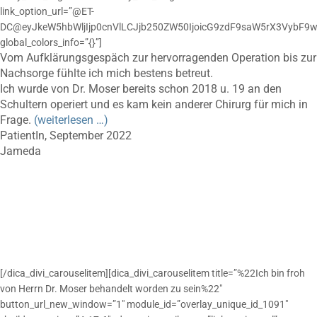
link_option_url=”@ET-
DC@eyJkeW5hbWljIjp0cnVlLCJjb250ZW50IjoicG9zdF9saW5rX3VybF9w
global_colors_info=”{}”]
Vom Aufklärungsgespäch zur hervorragenden Operation bis zur
Nachsorge fühlte ich mich bestens betreut.
Ich wurde von Dr. Moser bereits schon 2018 u. 19 an den
Schultern operiert und es kam kein anderer Chirurg für mich in
Frage.
(weiterlesen …)
PatientIn, September 2022
Jameda
[/dica_divi_carouselitem][dica_divi_carouselitem title=”%22Ich bin froh
von Herrn Dr. Moser behandelt worden zu sein%22″
button_url_new_window=”1″ module_id=”overlay_unique_id_1091″