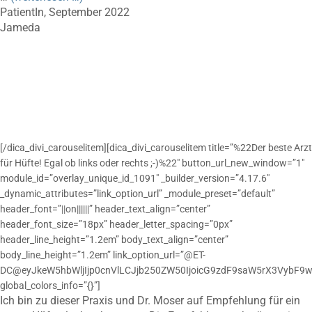
PatientIn, September 2022
Jameda
[/dica_divi_carouselitem][dica_divi_carouselitem title=”%22Der beste Arzt
für Hüfte! Egal ob links oder rechts ;-)%22″ button_url_new_window=”1″
module_id=”overlay_unique_id_1091″ _builder_version=”4.17.6″
_dynamic_attributes=”link_option_url” _module_preset=”default”
header_font=”||on||||||” header_text_align=”center”
header_font_size=”18px” header_letter_spacing=”0px”
header_line_height=”1.2em” body_text_align=”center”
body_line_height=”1.2em” link_option_url=”@ET-
DC@eyJkeW5hbWljIjp0cnVlLCJjb250ZW50IjoicG9zdF9saW5rX3VybF9w
global_colors_info=”{}”]
Ich bin zu dieser Praxis und Dr. Moser auf Empfehlung für ein