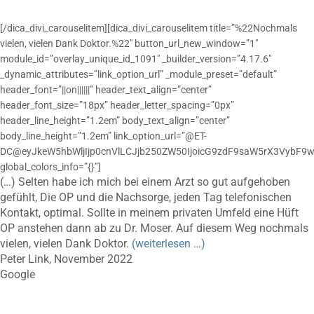
[/dica_divi_carouselitem][dica_divi_carouselitem title=”%22Nochmals
vielen, vielen Dank Doktor.%22″ button_url_new_window=”1″
module_id=”overlay_unique_id_1091″ _builder_version=”4.17.6″
_dynamic_attributes=”link_option_url” _module_preset=”default”
header_font=”||on||||||” header_text_align=”center”
header_font_size=”18px” header_letter_spacing=”0px”
header_line_height=”1.2em” body_text_align=”center”
body_line_height=”1.2em” link_option_url=”@ET-
DC@eyJkeW5hbWljIjp0cnVlLCJjb250ZW50IjoicG9zdF9saW5rX3VybF9w
global_colors_info=”{}”]
(…) Selten habe ich mich bei einem Arzt so gut aufgehoben
gefühlt, Die OP und die Nachsorge, jeden Tag telefonischen
Kontakt, optimal. Sollte in meinem privaten Umfeld eine Hüft
OP anstehen dann ab zu Dr. Moser. Auf diesem Weg nochmals
vielen, vielen Dank Doktor.
(weiterlesen …)
Peter Link, November 2022
Google