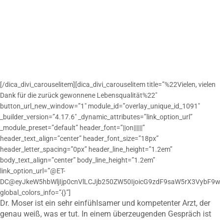
[/dica_divi_carouselitem][dica_divi_carouselitem title=”%22Vielen, vielen
Dank für die zurück gewonnene Lebensqualität%22″
button_url_new_window=”1″ module_id=”overlay_unique_id_1091″
_builder_version=”4.17.6″ _dynamic_attributes=”link_option_url”
_module_preset=”default” header_font=”||on||||||”
header_text_align=”center” header_font_size=”18px”
header_letter_spacing=”0px” header_line_height=”1.2em”
body_text_align=”center” body_line_height=”1.2em”
link_option_url=”@ET-
DC@eyJkeW5hbWljIjp0cnVlLCJjb250ZW50IjoicG9zdF9saW5rX3VybF9w
global_colors_info=”{}”]
Dr. Moser ist ein sehr einfühlsamer und kompetenter Arzt, der
genau weiß, was er tut. In einem überzeugenden Gespräch ist