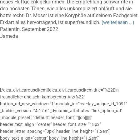
neues Hüftgelenk gekommen. Die Empfehlung schwärmte in
den höchsten Tönen, wie alles unkompliziert abläuft und sie
hatte recht. Dr. Moser ist eine Koryphäe auf seinem Fachgebiet.
Erklärt alles hervorragend, ist superfreundlich.
(weiterlesen …)
PatientIn, September 2022
Jameda
[/dica_divi_carouselitem][dica_divi_carouselitem title=”%22Ein
freundlicher und sehr kompetenter Arzt%22″
button_url_new_window=”1″ module_id=”overlay_unique_id_1091″
_builder_version=”4.17.6″ _dynamic_attributes=”link_option_url”
_module_preset=”default” header_font=”||on||||||”
header_text_align=”center” header_font_size=”18px”
header_letter_spacing=”0px” header_line_height=”1.2em”
body_text_align=”center” body_line_height=”1.2em”