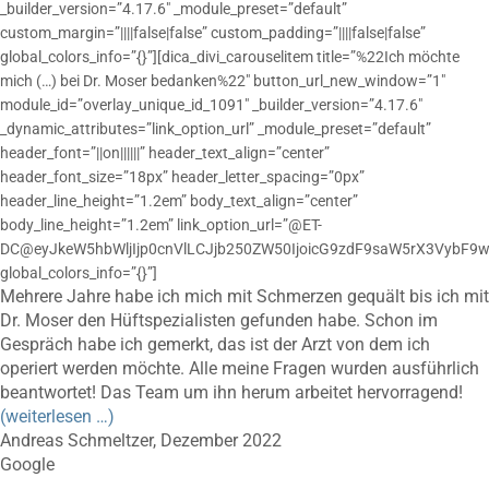
_builder_version=”4.17.6″ _module_preset=”default”
custom_margin=”||||false|false” custom_padding=”||||false|false”
global_colors_info=”{}”][dica_divi_carouselitem title=”%22Ich möchte
mich (…) bei Dr. Moser bedanken%22″ button_url_new_window=”1″
module_id=”overlay_unique_id_1091″ _builder_version=”4.17.6″
_dynamic_attributes=”link_option_url” _module_preset=”default”
header_font=”||on||||||” header_text_align=”center”
header_font_size=”18px” header_letter_spacing=”0px”
header_line_height=”1.2em” body_text_align=”center”
body_line_height=”1.2em” link_option_url=”@ET-
DC@eyJkeW5hbWljIjp0cnVlLCJjb250ZW50IjoicG9zdF9saW5rX3VybF9w
global_colors_info=”{}”]
Mehrere Jahre habe ich mich mit Schmerzen gequält bis ich mit
Dr. Moser den Hüftspezialisten gefunden habe. Schon im
Gespräch habe ich gemerkt, das ist der Arzt von dem ich
operiert werden möchte. Alle meine Fragen wurden ausführlich
beantwortet! Das Team um ihn herum arbeitet hervorragend!
(weiterlesen …)
Andreas Schmeltzer, Dezember 2022
Google