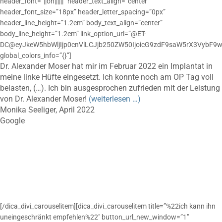
header_font=”||on||||||” header_text_align=”center”
header_font_size=”18px” header_letter_spacing=”0px”
header_line_height=”1.2em” body_text_align=”center”
body_line_height=”1.2em” link_option_url=”@ET-
DC@eyJkeW5hbWljIjp0cnVlLCJjb250ZW50IjoicG9zdF9saW5rX3VybF9w
global_colors_info=”{}”]
Dr. Alexander Moser hat mir im Februar 2022 ein Implantat in
meine linke Hüfte eingesetzt. Ich konnte noch am OP Tag voll
belasten, (…). Ich bin ausgesprochen zufrieden mit der Leistung
von Dr. Alexander Moser!
(weiterlesen …)
Monika Seeliger, April 2022
Google
[/dica_divi_carouselitem][dica_divi_carouselitem title=”%22ich kann ihn
uneingeschränkt empfehlen%22″ button_url_new_window=”1″