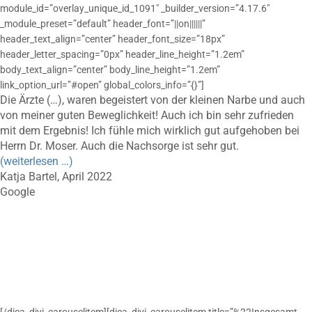
module_id=”overlay_unique_id_1091″ _builder_version=”4.17.6″
_module_preset=”default” header_font=”||on||||||”
header_text_align=”center” header_font_size=”18px”
header_letter_spacing=”0px” header_line_height=”1.2em”
body_text_align=”center” body_line_height=”1.2em”
link_option_url=”#open” global_colors_info=”{}”]
Die Ärzte (…), waren begeistert von der kleinen Narbe und auch
von meiner guten Beweglichkeit! Auch ich bin sehr zufrieden
mit dem Ergebnis! Ich fühle mich wirklich gut aufgehoben bei
Herrn Dr. Moser. Auch die Nachsorge ist sehr gut.
(weiterlesen …)
Katja Bartel, April 2022
Google