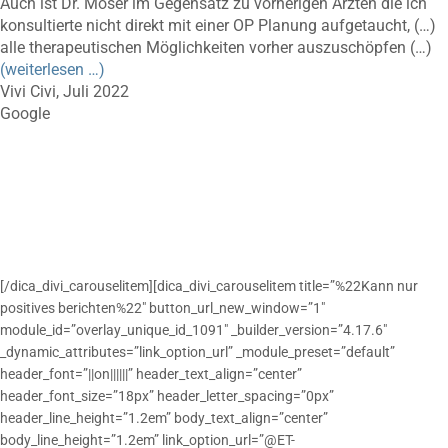
Auch ist Dr. Moser im Gegensatz zu vorherigen Ärzten die ich
konsultierte nicht direkt mit einer OP Planung aufgetaucht, (…)
alle therapeutischen Möglichkeiten vorher auszuschöpfen (…)
(weiterlesen …)
Vivi Civi, Juli 2022
Google
[/dica_divi_carouselitem][dica_divi_carouselitem title=”%22Kann nur
positives berichten%22″ button_url_new_window=”1″
module_id=”overlay_unique_id_1091″ _builder_version=”4.17.6″
_dynamic_attributes=”link_option_url” _module_preset=”default”
header_font=”||on||||||” header_text_align=”center”
header_font_size=”18px” header_letter_spacing=”0px”
header_line_height=”1.2em” body_text_align=”center”
body_line_height=”1.2em” link_option_url=”@ET-