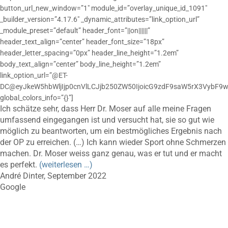
button_url_new_window=”1″ module_id=”overlay_unique_id_1091″
_builder_version=”4.17.6″ _dynamic_attributes=”link_option_url”
_module_preset=”default” header_font=”||on||||||”
header_text_align=”center” header_font_size=”18px”
header_letter_spacing=”0px” header_line_height=”1.2em”
body_text_align=”center” body_line_height=”1.2em”
link_option_url=”@ET-
DC@eyJkeW5hbWljIjp0cnVlLCJjb250ZW50IjoicG9zdF9saW5rX3VybF9w
global_colors_info=”{}”]
Ich schätze sehr, dass Herr Dr. Moser auf alle meine Fragen
umfassend eingegangen ist und versucht hat, sie so gut wie
möglich zu beantworten, um ein bestmögliches Ergebnis nach
der OP zu erreichen. (…) Ich kann wieder Sport ohne Schmerzen
machen. Dr. Moser weiss ganz genau, was er tut und er macht
es perfekt.
(weiterlesen …)
André Dinter, September 2022
Google