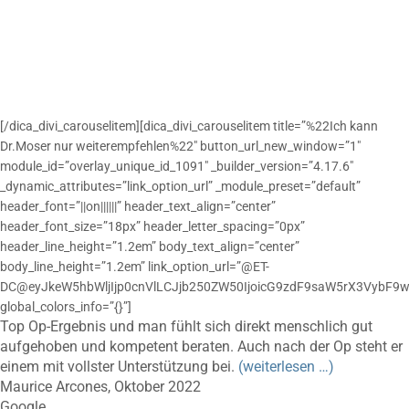
[/dica_divi_carouselitem][dica_divi_carouselitem title=”%22Ich kann
Dr.Moser nur weiterempfehlen%22″ button_url_new_window=”1″
module_id=”overlay_unique_id_1091″ _builder_version=”4.17.6″
_dynamic_attributes=”link_option_url” _module_preset=”default”
header_font=”||on||||||” header_text_align=”center”
header_font_size=”18px” header_letter_spacing=”0px”
header_line_height=”1.2em” body_text_align=”center”
body_line_height=”1.2em” link_option_url=”@ET-
DC@eyJkeW5hbWljIjp0cnVlLCJjb250ZW50IjoicG9zdF9saW5rX3VybF9w
global_colors_info=”{}”]
Top Op-Ergebnis und man fühlt sich direkt menschlich gut
aufgehoben und kompetent beraten. Auch nach der Op steht er
einem mit vollster Unterstützung bei.
(weiterlesen …)
Maurice Arcones, Oktober 2022
Google