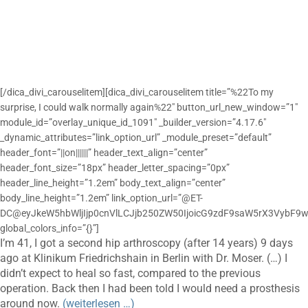
[/dica_divi_carouselitem][dica_divi_carouselitem title=”%22To my
surprise, I could walk normally again%22″ button_url_new_window=”1″
module_id=”overlay_unique_id_1091″ _builder_version=”4.17.6″
_dynamic_attributes=”link_option_url” _module_preset=”default”
header_font=”||on||||||” header_text_align=”center”
header_font_size=”18px” header_letter_spacing=”0px”
header_line_height=”1.2em” body_text_align=”center”
body_line_height=”1.2em” link_option_url=”@ET-
DC@eyJkeW5hbWljIjp0cnVlLCJjb250ZW50IjoicG9zdF9saW5rX3VybF9w
global_colors_info=”{}”]
I’m 41, I got a second hip arthroscopy (after 14 years) 9 days
ago at Klinikum Friedrichshain in Berlin with Dr. Moser. (…) I
didn’t expect to heal so fast, compared to the previous
operation. Back then I had been told I would need a prosthesis
around now.
(weiterlesen …)