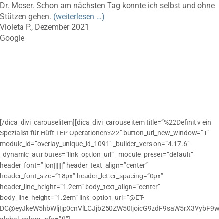
Dr. Moser. Schon am nächsten Tag konnte ich selbst und ohne
Stützen gehen.
(weiterlesen …)
Violeta P., Dezember 2021
Google
[/dica_divi_carouselitem][dica_divi_carouselitem title=”%22Definitiv ein
Spezialist für Hüft TEP Operationen%22″ button_url_new_window=”1″
module_id=”overlay_unique_id_1091″ _builder_version=”4.17.6″
_dynamic_attributes=”link_option_url” _module_preset=”default”
header_font=”||on||||||” header_text_align=”center”
header_font_size=”18px” header_letter_spacing=”0px”
header_line_height=”1.2em” body_text_align=”center”
body_line_height=”1.2em” link_option_url=”@ET-
DC@eyJkeW5hbWljIjp0cnVlLCJjb250ZW50IjoicG9zdF9saW5rX3VybF9w