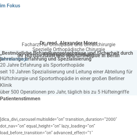
im Fokus
Dr. med. Alexander Moser
Facharzt für Orthopädie und Unfallchirurgie
Spezielle Orthopädische Chirurgie
„Bestmögliche Behandlungs­ergebnisse und Sicherheit durch
Physikalische Therapie
Ihr Hüftspezialist und Sportorthopäde in Berlin
jahrelange Erfahrung und Spezialisierung“
Terminanfrage
20 Jahre Erfahrung als Sportorthopäde
seit 10 Jahren Spezialisierung und Leitung einer Abteilung für
Hüftchirurgie und Sportorthopädie in einer großen Berliner
Klinik
über 500 Operationen pro Jahr, täglich bis zu 5 Hüfteingriffe
Patientenstimmen
[dica_divi_carousel multislide=”on” transition_duration=”2000″
dot_nav=”on” equal_height=”on” lazy_loading=”on”
load_before_transition=”on” advanced_effect=”1″