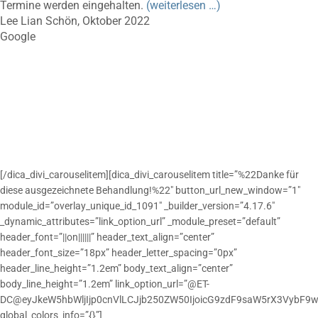
Termine werden eingehalten.
(weiterlesen …)
Lee Lian Schön, Oktober 2022
Google
[/dica_divi_carouselitem][dica_divi_carouselitem title=”%22Danke für
diese ausgezeichnete Behandlung!%22″ button_url_new_window=”1″
module_id=”overlay_unique_id_1091″ _builder_version=”4.17.6″
_dynamic_attributes=”link_option_url” _module_preset=”default”
header_font=”||on||||||” header_text_align=”center”
header_font_size=”18px” header_letter_spacing=”0px”
header_line_height=”1.2em” body_text_align=”center”
body_line_height=”1.2em” link_option_url=”@ET-
DC@eyJkeW5hbWljIjp0cnVlLCJjb250ZW50IjoicG9zdF9saW5rX3VybF9w
global_colors_info=”{}”]