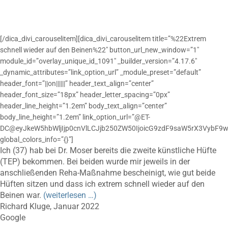
[/dica_divi_carouselitem][dica_divi_carouselitem title=”%22Extrem
schnell wieder auf den Beinen%22″ button_url_new_window=”1″
module_id=”overlay_unique_id_1091″ _builder_version=”4.17.6″
_dynamic_attributes=”link_option_url” _module_preset=”default”
header_font=”||on||||||” header_text_align=”center”
header_font_size=”18px” header_letter_spacing=”0px”
header_line_height=”1.2em” body_text_align=”center”
body_line_height=”1.2em” link_option_url=”@ET-
DC@eyJkeW5hbWljIjp0cnVlLCJjb250ZW50IjoicG9zdF9saW5rX3VybF9w
global_colors_info=”{}”]
Ich (37) hab bei Dr. Moser bereits die zweite künstliche Hüfte
(TEP) bekommen. Bei beiden wurde mir jeweils in der
anschließenden Reha-Maßnahme bescheinigt, wie gut beide
Hüften sitzen und dass ich extrem schnell wieder auf den
Beinen war.
(weiterlesen …)
Richard Kluge, Januar 2022
Google