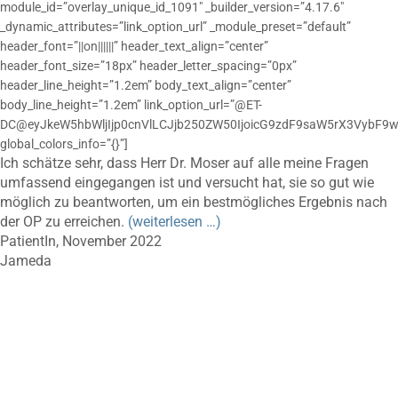
module_id=”overlay_unique_id_1091″ _builder_version=”4.17.6″
_dynamic_attributes=”link_option_url” _module_preset=”default”
header_font=”||on||||||” header_text_align=”center”
header_font_size=”18px” header_letter_spacing=”0px”
header_line_height=”1.2em” body_text_align=”center”
body_line_height=”1.2em” link_option_url=”@ET-
DC@eyJkeW5hbWljIjp0cnVlLCJjb250ZW50IjoicG9zdF9saW5rX3VybF9w
global_colors_info=”{}”]
Ich schätze sehr, dass Herr Dr. Moser auf alle meine Fragen
umfassend eingegangen ist und versucht hat, sie so gut wie
möglich zu beantworten, um ein bestmögliches Ergebnis nach
der OP zu erreichen.
(weiterlesen …)
PatientIn, November 2022
Jameda