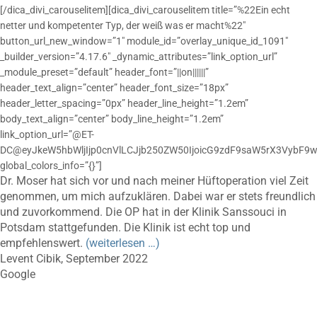
[/dica_divi_carouselitem][dica_divi_carouselitem title=”%22Ein echt
netter und kompetenter Typ, der weiß was er macht%22″
button_url_new_window=”1″ module_id=”overlay_unique_id_1091″
_builder_version=”4.17.6″ _dynamic_attributes=”link_option_url”
_module_preset=”default” header_font=”||on||||||”
header_text_align=”center” header_font_size=”18px”
header_letter_spacing=”0px” header_line_height=”1.2em”
body_text_align=”center” body_line_height=”1.2em”
link_option_url=”@ET-
DC@eyJkeW5hbWljIjp0cnVlLCJjb250ZW50IjoicG9zdF9saW5rX3VybF9w
global_colors_info=”{}”]
Dr. Moser hat sich vor und nach meiner Hüftoperation viel Zeit
genommen, um mich aufzuklären. Dabei war er stets freundlich
und zuvorkommend. Die OP hat in der Klinik Sanssouci in
Potsdam stattgefunden. Die Klinik ist echt top und
empfehlenswert.
(weiterlesen …)
Levent Cibik, September 2022
Google