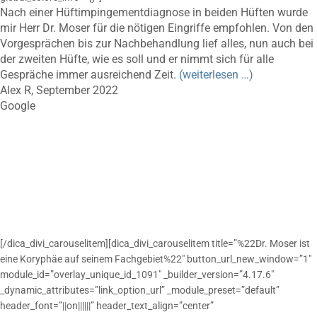
Nach einer Hüftimpingementdiagnose in beiden Hüften wurde
mir Herr Dr. Moser für die nötigen Eingriffe empfohlen. Von den
Vorgesprächen bis zur Nachbehandlung lief alles, nun auch bei
der zweiten Hüfte, wie es soll und er nimmt sich für alle
Gespräche immer ausreichend Zeit.
(weiterlesen …)
Alex R, September 2022
Google
[/dica_divi_carouselitem][dica_divi_carouselitem title=”%22Dr. Moser ist
eine Koryphäe auf seinem Fachgebiet%22″ button_url_new_window=”1″
module_id=”overlay_unique_id_1091″ _builder_version=”4.17.6″
_dynamic_attributes=”link_option_url” _module_preset=”default”
header_font=”||on||||||” header_text_align=”center”