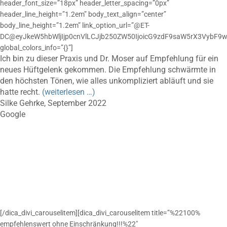
header_font_size=”18px” header_letter_spacing=”0px”
header_line_height=”1.2em” body_text_align=”center”
body_line_height=”1.2em” link_option_url=”@ET-
DC@eyJkeW5hbWljIjp0cnVlLCJjb250ZW50IjoicG9zdF9saW5rX3VybF9w
global_colors_info=”{}”]
Ich bin zu dieser Praxis und Dr. Moser auf Empfehlung für ein
neues Hüftgelenk gekommen. Die Empfehlung schwärmte in
den höchsten Tönen, wie alles unkompliziert abläuft und sie
hatte recht.
(weiterlesen …)
Silke Gehrke, September 2022
Google
[/dica_divi_carouselitem][dica_divi_carouselitem title=”%22100%
empfehlenswert ohne Einschränkung!!!%22″