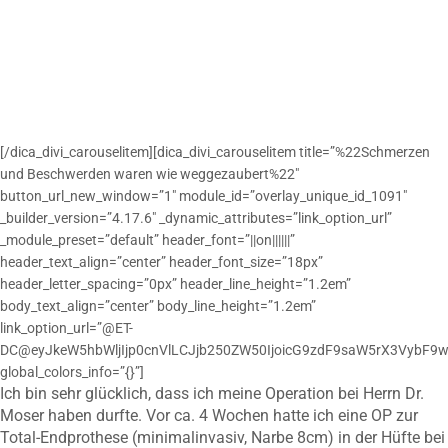
[/dica_divi_carouselitem][dica_divi_carouselitem title=”%22Schmerzen
und Beschwerden waren wie weggezaubert%22″
button_url_new_window=”1″ module_id=”overlay_unique_id_1091″
_builder_version=”4.17.6″ _dynamic_attributes=”link_option_url”
_module_preset=”default” header_font=”||on||||||”
header_text_align=”center” header_font_size=”18px”
header_letter_spacing=”0px” header_line_height=”1.2em”
body_text_align=”center” body_line_height=”1.2em”
link_option_url=”@ET-
DC@eyJkeW5hbWljIjp0cnVlLCJjb250ZW50IjoicG9zdF9saW5rX3VybF9w
global_colors_info=”{}”]
Ich bin sehr glücklich, dass ich meine Operation bei Herrn Dr.
Moser haben durfte. Vor ca. 4 Wochen hatte ich eine OP zur
Total-Endprothese (minimalinvasiv, Narbe 8cm) in der Hüfte bei