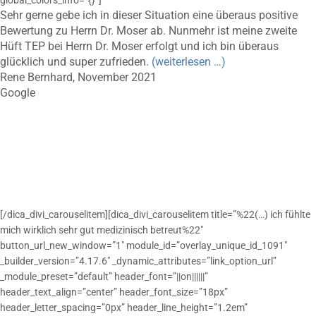
global_colors_info=”{}”]
Sehr gerne gebe ich in dieser Situation eine überaus positive
Bewertung zu Herrn Dr. Moser ab. Nunmehr ist meine zweite
Hüft TEP bei Herrn Dr. Moser erfolgt und ich bin überaus
glücklich und super zufrieden.
(weiterlesen …)
Rene Bernhard, November 2021
Google
[/dica_divi_carouselitem][dica_divi_carouselitem title=”%22(…) ich fühlte
mich wirklich sehr gut medizinisch betreut%22″
button_url_new_window=”1″ module_id=”overlay_unique_id_1091″
_builder_version=”4.17.6″ _dynamic_attributes=”link_option_url”
_module_preset=”default” header_font=”||on||||||”
header_text_align=”center” header_font_size=”18px”
header_letter_spacing=”0px” header_line_height=”1.2em”